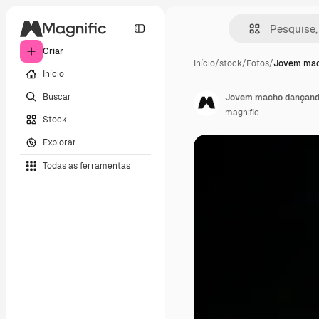
Criar
Início
/
stock
/
Fotos
/
Jovem mac
Início
Buscar
Jovem macho dançand
magnific
Stock
Explorar
Todas as ferramentas