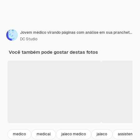
Jovem médico virando páginas com análise em sua prancheta em um laboratório para problemas cerebrais. Cérebro exibido no monitor.
DC Studio
Você também pode gostar destas fotos
medico
medical
jaleco medico
jaleco
assistencia