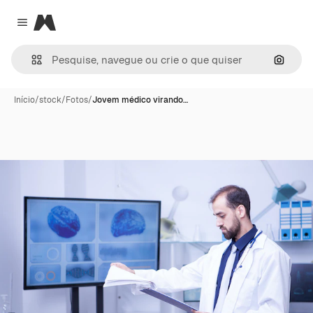
Magnific
Close menu
Pesqui
Início
/
stock
/
Fotos
/
Jovem médico virando…