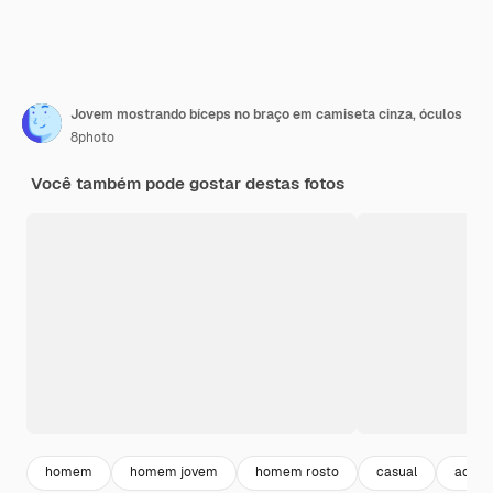
Jovem mostrando bíceps no braço em camiseta cinza, óculos
8photo
Você também pode gostar destas fotos
homem
homem jovem
homem rosto
casual
adulto