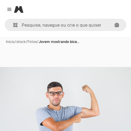
Magnific
Close menu
Pesqui
Início
/
stock
/
Fotos
/
Jovem mostrando bíce…