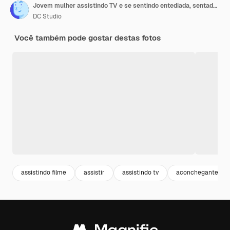
Jovem mulher assistindo TV e se sentindo entediada, sentada no sofá da sala de estar em casa. Senhora cansada, exausta e solitária relaxando assistindo TV deitada em um sofá confortável comendo lanches tarde da noite
DC Studio
Você também pode gostar destas fotos
assistindo filme
assistir
assistindo tv
aconchegante