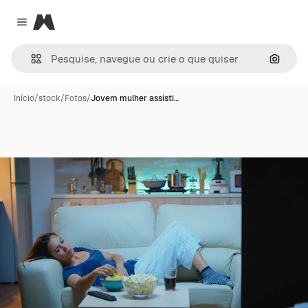
Magnific
Close menu
Pesqui
Início
/
stock
/
Fotos
/
Jovem mulher assisti…