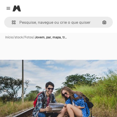
Magnific
Close menu
Pesqui
Início
/
stock
/
Fotos
/
Jovem, par, mapa, tr…