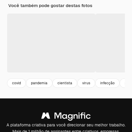
Você também pode gostar destas fotos
covid
pandemia
cientista
virus
infecção
prod
A plataforma criativa para você direcionar seu melhor trabalho.
Mais de 1 milhão de assinantes entre criativos, empresas,