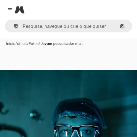
Magnific
Close menu
Pesqui
Início
/
stock
/
Fotos
/
Jovem pesquisador ma…