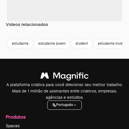
Vídeos relacionados
Premium
Premium
Premium
Premium
estudante
estudante jovem
student
estudante mulher
A plataforma criativa para você direcionar seu melhor trabalho.
Mais de 1 milhão de assinantes entre criativos, empresas,
agências e estúdios.
Português
Produtos
Spaces