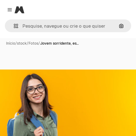
Magnific
Close menu
Pesqui
Início
/
stock
/
Fotos
/
Jovem sorridente, es…