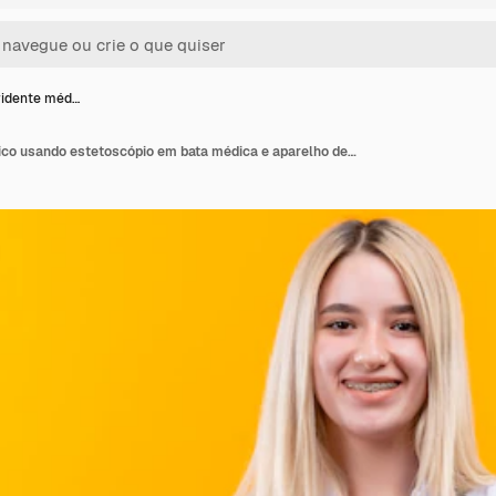
ridente méd…
Jovem sorridente médico usando estetoscópio em bata médica e aparelho dentário aponta a si mesma sobre fundo amarelo