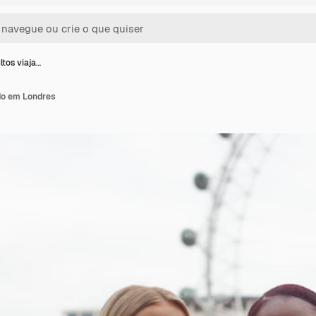
tos viaja…
do em Londres