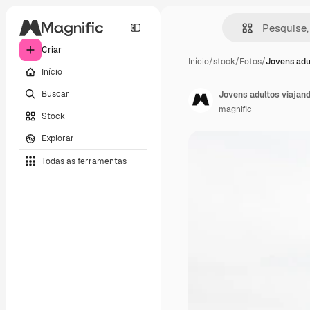
Criar
Início
/
stock
/
Fotos
/
Jovens adul
Início
Buscar
Jovens adultos viajan
magnific
Stock
Explorar
Todas as ferramentas