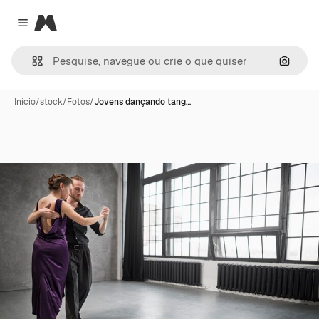
Magnific
Close menu
Pesqui
Início
/
stock
/
Fotos
/
Jovens dançando tang…