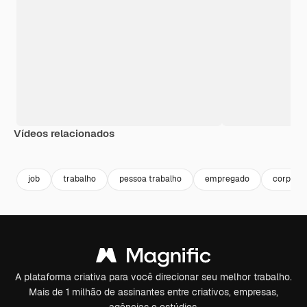
Vídeos relacionados
Premium
Premium
job
trabalho
pessoa trabalho
empregado
corporat
A plataforma criativa para você direcionar seu melhor trabalho.
Mais de 1 milhão de assinantes entre criativos, empresas,
agências e estúdios.