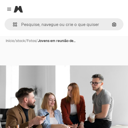
Magnific
Close menu
Pesqui
Início
/
stock
/
Fotos
/
Jovens em reunião de…