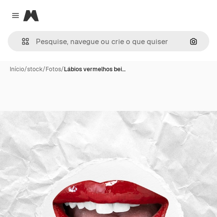
Magnific
Close menu
Pesqui
Início
/
stock
/
Fotos
/
Lábios vermelhos bei…