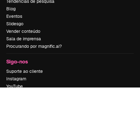
Tendências de pesquisa
Blog
Eventos
Slidesgo
Vender conteúdo
Sala de imprensa
Procurando por magnific.ai?
Siga-nos
Suporte ao cliente
Instagram
YouTube
LinkedIn
TikTok
Discord
X
Reddit