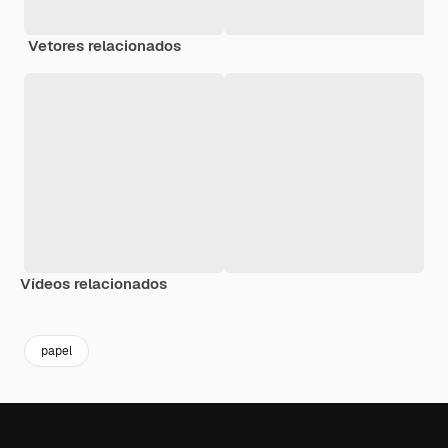
Vetores relacionados
Vídeos relacionados
Premium
Premium
Gerado por IA
Premium
Premium
Gerado por 
papel