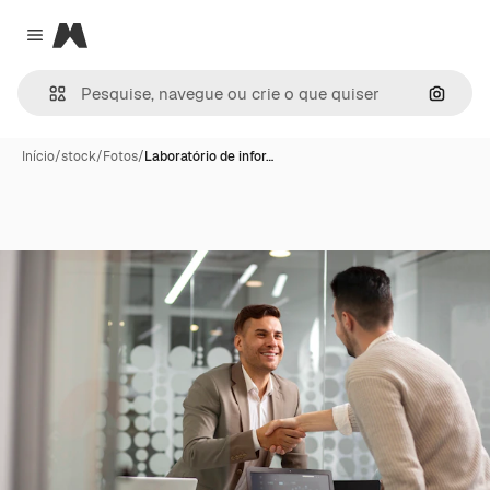
Magnific
Close menu
Pesqui
Início
/
stock
/
Fotos
/
Laboratório de infor…