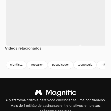
Vídeos relacionados
Premium
Premium
Gerado por 
cientista
research
pesquisador
tecnologia
inform
A plataforma criativa para você direcionar seu melhor trabalho.
Mais de 1 milhão de assinantes entre criativos, empresas,
agências e estúdios.