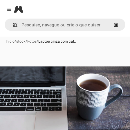
Magnific
Close menu
Pesqui
Início
/
stock
/
Fotos
/
Laptop cinza com caf…