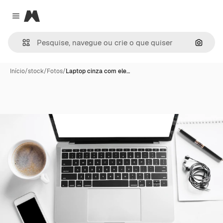
Magnific
Close menu
Pesqui
Início
/
stock
/
Fotos
/
Laptop cinza com ele…