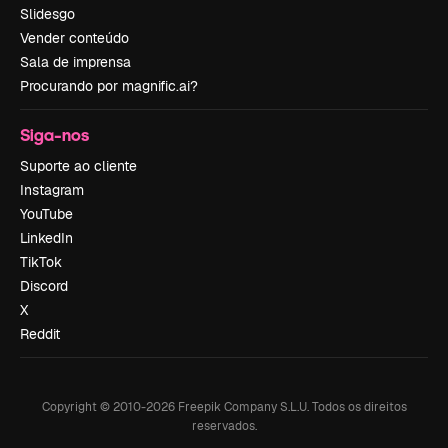
Slidesgo
Vender conteúdo
Sala de imprensa
Procurando por magnific.ai?
Siga-nos
Suporte ao cliente
Instagram
YouTube
LinkedIn
TikTok
Discord
X
Reddit
Copyright © 2010-
2026
Freepik Company S.L.U.
Todos os direitos
reservados
.