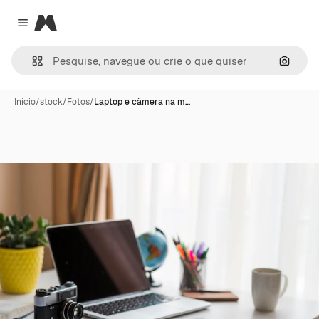
Magnific
Close menu
Pesqui
Início
/
stock
/
Fotos
/
Laptop e câmera na m…