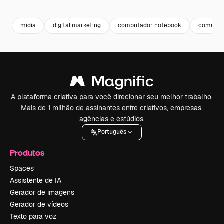
Premium
Premium
Gerado por IA
Premium
Premium
midia
digital marketing
computador notebook
comunica
A plataforma criativa para você direcionar seu melhor trabalho.
Mais de 1 milhão de assinantes entre criativos, empresas,
agências e estúdios.
Português
Produtos
Spaces
Assistente de IA
Gerador de imagens
Gerador de vídeos
Texto para voz