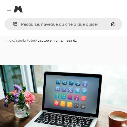
Magnific
Close menu
Pesqui
Início
/
stock
/
Fotos
/
Laptop em uma mesa d…