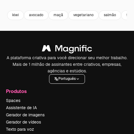
Premium
Premium
Gerado por IA
Premium
Premium
Gerado por 
kiwi
avocado
maçã
vegetariano
salmão
feijã
A plataforma criativa para você direcionar seu melhor trabalho.
Mais de 1 milhão de assinantes entre criativos, empresas,
agências e estúdios.
Português
Produtos
Spaces
Assistente de IA
Gerador de imagens
Gerador de vídeos
Texto para voz