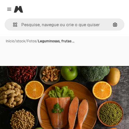
Magnific
Close menu
Pesqui
Início
/
stock
/
Fotos
/
Leguminosas, frutas …