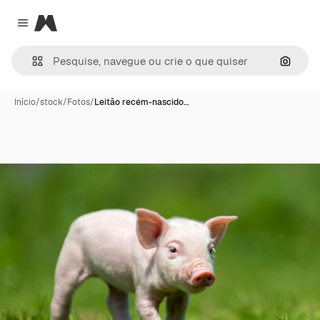
Magnific
Close menu
Pesqui
Início
/
stock
/
Fotos
/
Leitão recém-nascido…