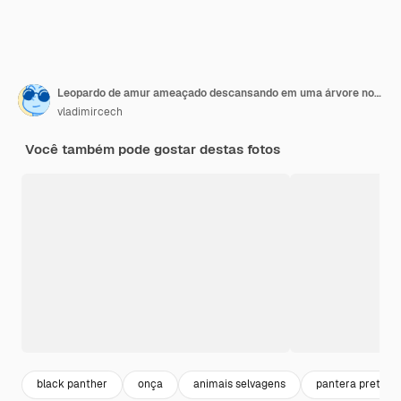
Leopardo de amur ameaçado descansando em uma árvore no habitat natural Animais selvagens em cativeiro Lindo felino e carnívoro Panthera pardus orientalis
vladimircech
Você também pode gostar destas fotos
black panther
onça
animais selvagens
pantera preta