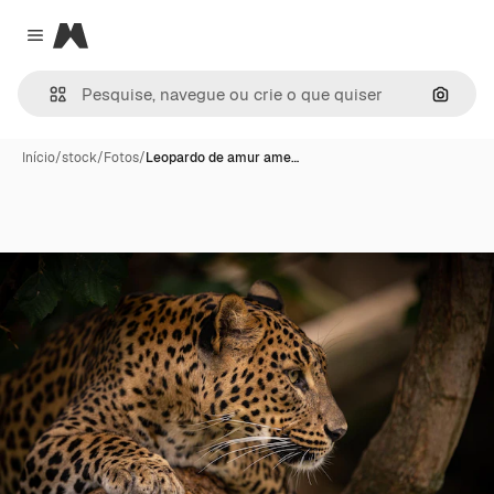
Magnific
Close menu
Pesqui
Início
/
stock
/
Fotos
/
Leopardo de amur ame…