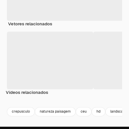
Vetores relacionados
Vídeos relacionados
Premium
Premium
Premium
Premium
crepusculo
natureza paisagem
ceu
hd
landscape