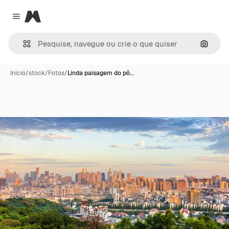
Magnific
Close menu
Pesqui
Início
/
stock
/
Fotos
/
Linda paisagem do pô…