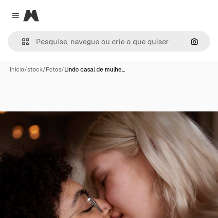
Magnific
Close menu
Pesqui
Início
/
stock
/
Fotos
/
Lindo casal de mulhe…