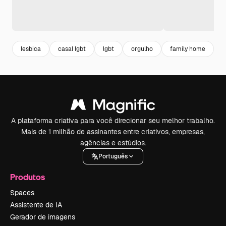
lesbica
casal lgbt
lgbt
orgulho
family home
a
A plataforma criativa para você direcionar seu melhor trabalho.
Mais de 1 milhão de assinantes entre criativos, empresas,
agências e estúdios.
Português
Produtos
Spaces
Assistente de IA
Gerador de imagens