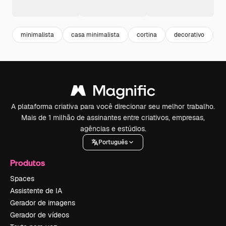
minimalista
casa minimalista
cortina
decorativo
d
A plataforma criativa para você direcionar seu melhor trabalho.
Mais de 1 milhão de assinantes entre criativos, empresas,
agências e estúdios.
Português
Produtos
Spaces
Assistente de IA
Gerador de imagens
Gerador de vídeos