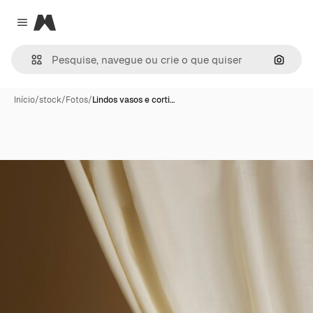
Magnific
Close menu
Pesqui
Início
/
stock
/
Fotos
/
Lindos vasos e corti…