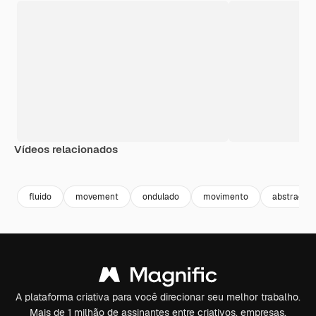
Vídeos relacionados
Premium
Premium
Premium
Premium
fluido
movement
ondulado
movimento
abstract 
A plataforma criativa para você direcionar seu melhor trabalho.
Mais de 1 milhão de assinantes entre criativos, empresas,