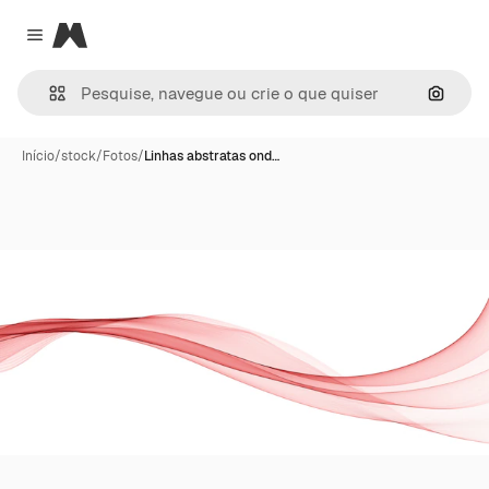
Magnific
Close menu
Pesqui
Início
/
stock
/
Fotos
/
Linhas abstratas ond…