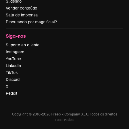
Slidesgo
Vender conteúdo
Sala de imprensa
Procurando por magnific.ai?
Siga-nos
Suporte ao cliente
Instagram
YouTube
LinkedIn
TikTok
Discord
X
Reddit
Copyright © 2010-
2026
Freepik Company S.L.U.
Todos os direitos
reservados
.