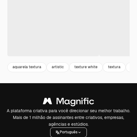
aquarela textura
artistic
texture white
textura
abs
A plataforma criativa para você direcionar seu melhor trabalho.
Mais de 1 milhão de assinantes entre criativos, empresas,
agências e estúdios.
Português