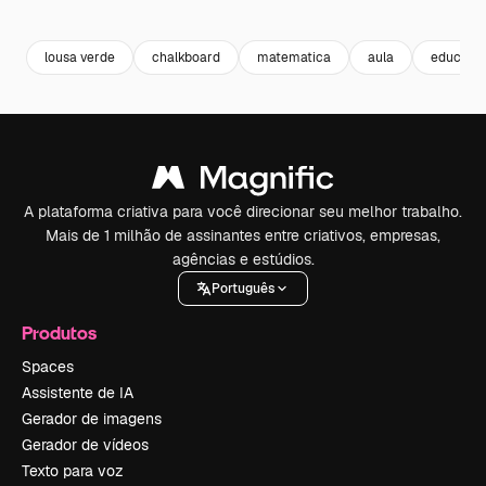
Premium
Premium
Premium
Premium
Gerado por 
lousa verde
chalkboard
matematica
aula
educaçã
A plataforma criativa para você direcionar seu melhor trabalho.
Mais de 1 milhão de assinantes entre criativos, empresas,
agências e estúdios.
Português
Produtos
Spaces
Assistente de IA
Gerador de imagens
Gerador de vídeos
Texto para voz