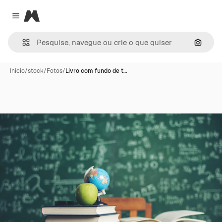
Magnific
Close menu
Pesqui
Início
/
stock
/
Fotos
/
Livro com fundo de t…