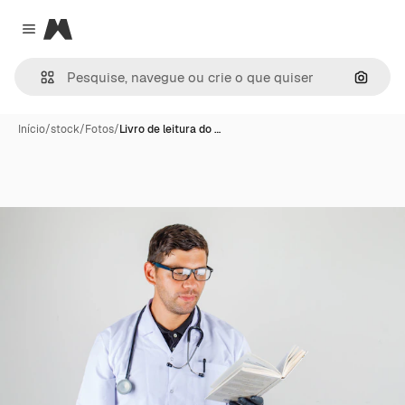
Magnific
Close menu
Pesqui
Início
/
stock
/
Fotos
/
Livro de leitura do …