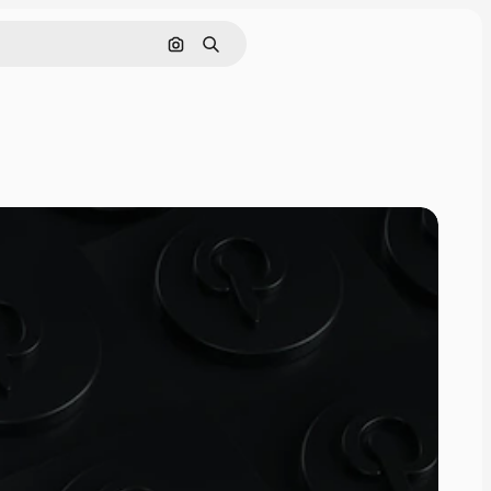
Pesquisar por imagem
Buscar