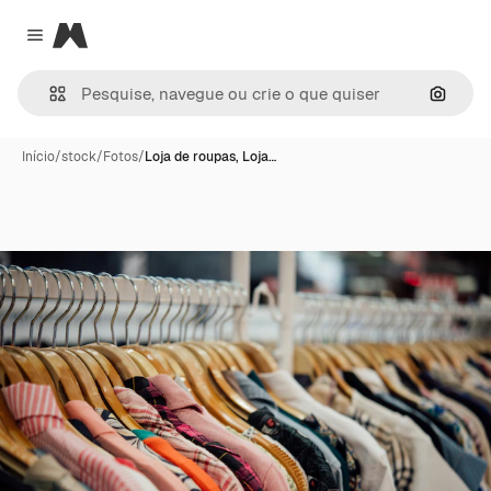
Magnific
Close menu
Pesqui
Início
/
stock
/
Fotos
/
Loja de roupas, Loja…