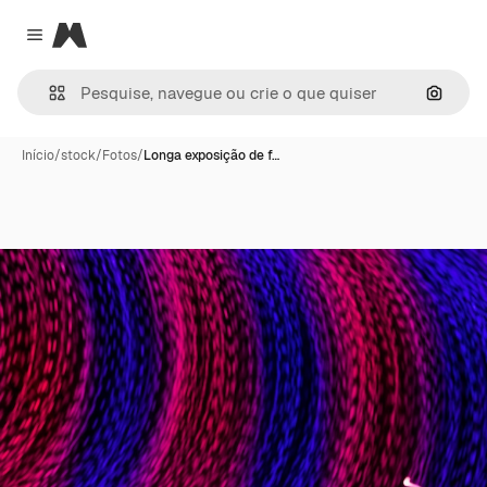
Magnific
Close menu
Pesqui
Início
/
stock
/
Fotos
/
Longa exposição de f…