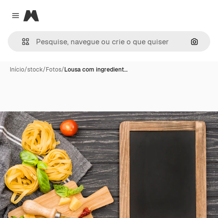
Magnific
Close menu
Pesqui
Início
/
stock
/
Fotos
/
Lousa com ingredient…