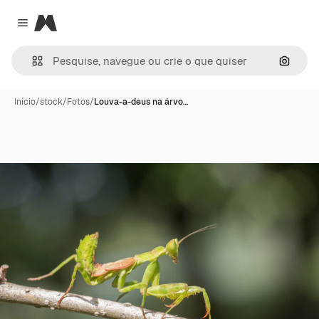
Magnific
Close menu
Pesqui
Início
/
stock
/
Fotos
/
Louva-a-deus na árvo…