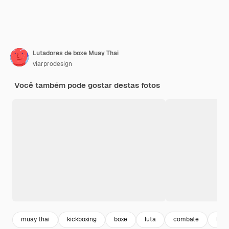
Lutadores de boxe Muay Thai
viarprodesign
Você também pode gostar destas fotos
muay thai
kickboxing
boxe
luta
combate
luta