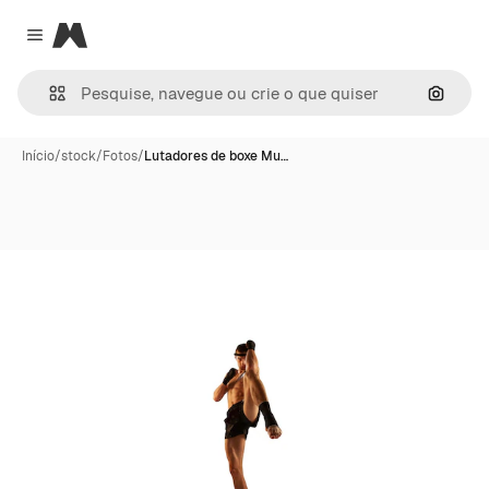
Magnific
Close menu
Pesqui
Início
/
stock
/
Fotos
/
Lutadores de boxe Mu…