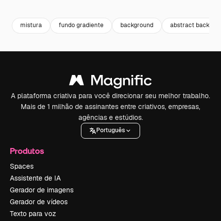
Premium
Premium
Gerado por IA
Premium
Premium
Gerado por 
mistura
fundo gradiente
background
abstract backgro
A plataforma criativa para você direcionar seu melhor trabalho.
Mais de 1 milhão de assinantes entre criativos, empresas,
agências e estúdios.
Português
Produtos
Spaces
Assistente de IA
Gerador de imagens
Gerador de vídeos
Texto para voz