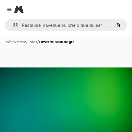
Magnific
Close menu
Pesqui
Início
/
stock
/
Fotos
/
Luzes de néon de gra…