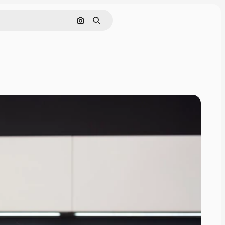
Pesquisar por imagem
Buscar