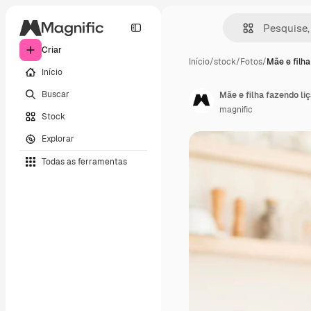
Criar
Início
/
stock
/
Fotos
/
Mãe e filh
Início
Buscar
Mãe e filha fazendo li
magnific
Stock
Explorar
Todas as ferramentas