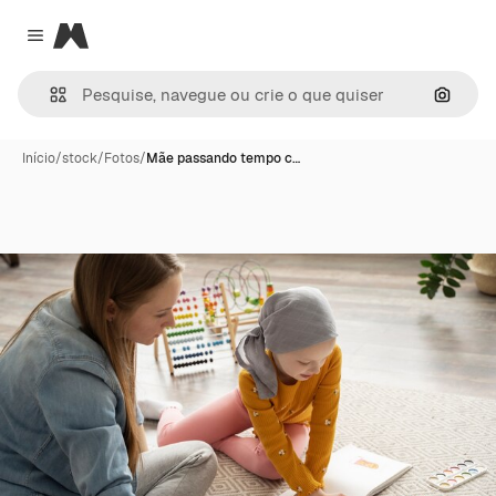
Magnific
Close menu
Pesqui
Início
/
stock
/
Fotos
/
Mãe passando tempo c…