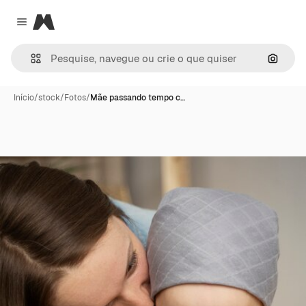
Magnific
Close menu
Pesqui
Início
/
stock
/
Fotos
/
Mãe passando tempo c…