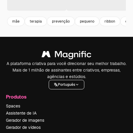
mãe
terapia
prevenção
pequeno
ribbon
cons
A plataforma criativa para você direcionar seu melhor trabalho.
Mais de 1 milhão de assinantes entre criativos, empresas,
agências e estúdios.
Português
Produtos
Spaces
Assistente de IA
Gerador de imagens
Gerador de vídeos