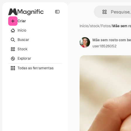
Criar
Início
/
stock
/
Fotos
/
Mãe sem r
Início
Buscar
user18526052
Stock
Explorar
Todas as ferramentas