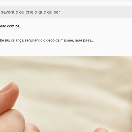
osto com be…
Mãe sem rosto com bebê nu, criança segurando o dedo da mamãe, mãe passando um tempo com seu filho pequeno sobre fundo claro.