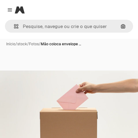
Magnific
Close menu
Pesqui
Início
/
stock
/
Fotos
/
Mão coloca envelope …