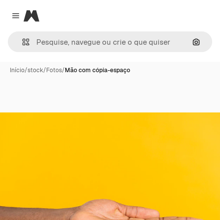
Magnific
Close menu
Pesqui
Início
/
stock
/
Fotos
/
Mão com cópia-espaço