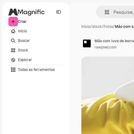
Criar
Início
/
stock
/
Fotos
/
Mão com lu
Início
Buscar
Mão com luva de borra
rawpixel.com
Stock
Explorar
Todas as ferramentas