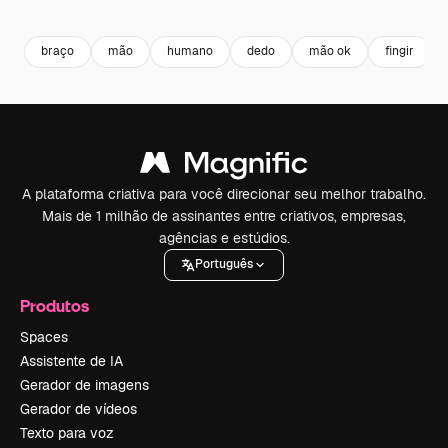
Premium
Premium
Premium
Premium
braço
mão
humano
dedo
mão ok
fingir
A plataforma criativa para você direcionar seu melhor trabalho.
Mais de 1 milhão de assinantes entre criativos, empresas,
agências e estúdios.
Português
Produtos
Spaces
Assistente de IA
Gerador de imagens
Gerador de vídeos
Texto para voz