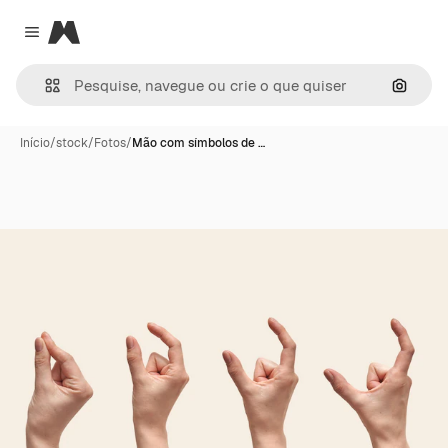
Magnific
Close menu
Pesqui
Início
/
stock
/
Fotos
/
Mão com símbolos de …