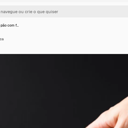
 pão com f…
aca