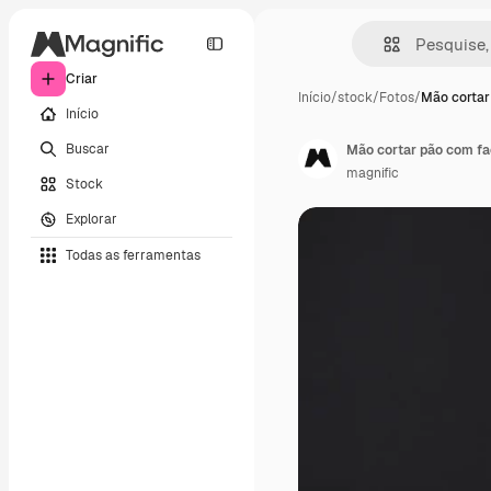
Criar
Início
/
stock
/
Fotos
/
Mão cortar
Início
Buscar
Mão cortar pão com f
magnific
Stock
Explorar
Todas as ferramentas