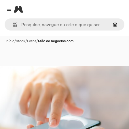
Magnific
Close menu
Pesqui
Início
/
stock
/
Fotos
/
Mão de negócios com …