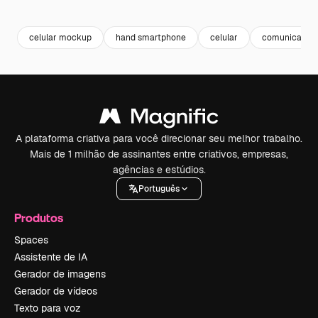
Premium
Premium
Premium
Premium
celular mockup
hand smartphone
celular
comunicação
A plataforma criativa para você direcionar seu melhor trabalho.
Mais de 1 milhão de assinantes entre criativos, empresas,
agências e estúdios.
Português
Produtos
Spaces
Assistente de IA
Gerador de imagens
Gerador de vídeos
Texto para voz