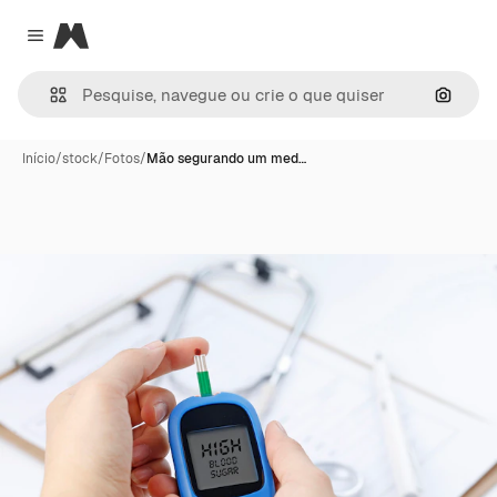
Magnific
Close menu
Pesqui
Início
/
stock
/
Fotos
/
Mão segurando um med…