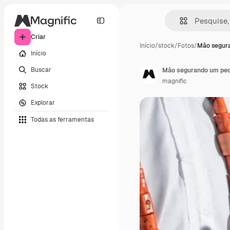
Criar
Início
/
stock
/
Fotos
/
Mão segur
Início
Buscar
Mão segurando um ped
magnific
Stock
Explorar
Todas as ferramentas