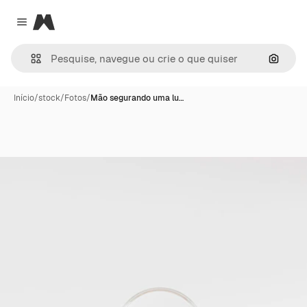
Magnific
Close menu
Pesqui
Início
/
stock
/
Fotos
/
Mão segurando uma lu…