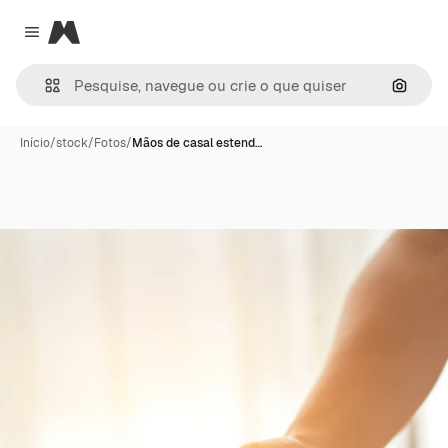
Magnific
Close menu
Pesqui
Início
/
stock
/
Fotos
/
Mãos de casal estend…