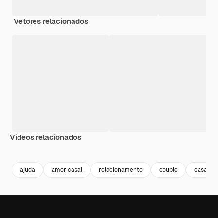
Vetores relacionados
Vídeos relacionados
Premium
Premium
Premium
Premium
ajuda
amor casal
relacionamento
couple
casal