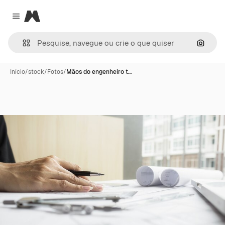
Magnific
Close menu
Pesqui
Início
/
stock
/
Fotos
/
Mãos do engenheiro t…