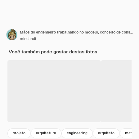
Mãos do engenheiro trabalhando no modelo, conceito de construção. Ferramentas de engenharia. Tom padrão de filtro retroiluminado, foco suave (foco seletivo)
mindandi
Você também pode gostar destas fotos
projeto
arquitetura
engineering
arquiteto
matema